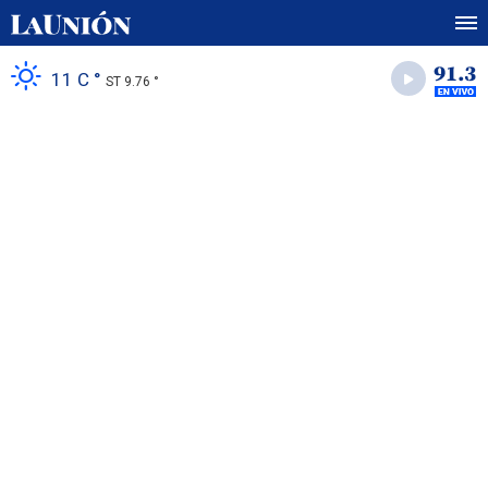
11 C °
ST 9.76 °