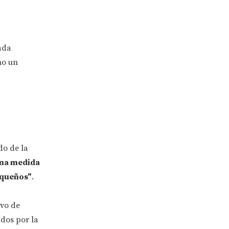
ada
mo un
do de la
na medida
rqueños"
.
ivo de
dos por la