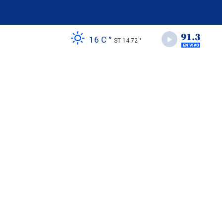
16 C °
ST 14.72 °