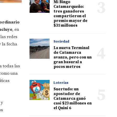
3
Mi Bingo
Catamarqueño:
tres ganadores
compartieron el
premio mayor de
ordinario
$35 millones
ncluye
, en
 las redes
Sociedad
 la fecha
4
La nueva Terminal
de Catamarca
avanza, pero con un
gran basural a
a todas las
pocos metros
 como una
ticas
Loterías
5
Suertudo: un
apostador de
Catamarca ganó
 y
casi $23 millones en
el Quini 6
os