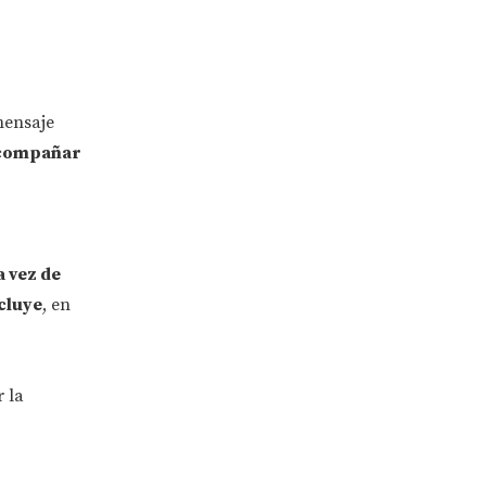
mensaje
compañar
 vez de
cluye
, en
 la