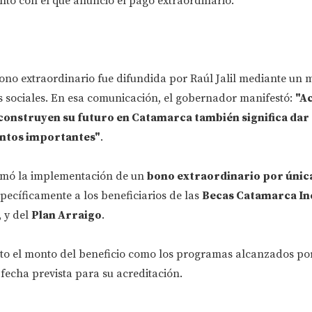
to con el que anunció el pago extraordinario.
ono extraordinario fue difundida por Raúl Jalil mediante un 
s sociales. En esa comunicación, el gobernador manifestó:
"A
 construyen su futuro en Catamarca también significa dar
ntos importantes"
.
irmó la implementación de un
bono extraordinario por única
pecíficamente a los beneficiarios de las
Becas Catamarca In
, y del
Plan Arraigo
.
nto el monto del beneficio como los programas alcanzados por
fecha prevista para su acreditación.