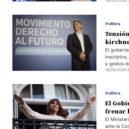
16/05/2026 1
Política
Tensión
kirchne
El goberna
inscriptos,
y gestos d
14/05/2026 
Política
El Gobi
frenar 
El Ministe
ante la Cor