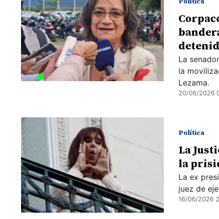
Política
Corpacc
bandera
detenid
La senador
la moviliz
Lezama.
20/06/2026 
Política
La Just
la pris
La ex presi
juez de ej
16/06/2026 