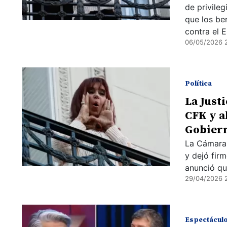
de privileg
que los be
contra el 
06/05/2026 
Política
La Justi
CFK y a
Gobier
La Cámara 
y dejó firm
anunció que
29/04/2026 
Espectácul