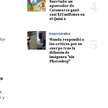
4
Suertudo: un
apostador de
Catamarca ganó
casi $23 millones en
el Quini 6
Espectáculos
5
tor
Wanda respondió a
las críticas por su
cuerpo tras la
difusión de
imágenes "sin
Photoshop"
as
a,
i y