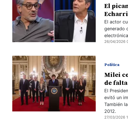
El pica
Echarri
El actor c
generado c
electrónica
26/04/2026 0
Política
Milei c
de falt
El Presiden
evitó un i
También la
2012.
27/03/2026 