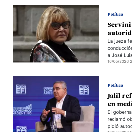
Política
Servini 
autorid
La jueza f
conducción
a José Lui
16/05/2026 2
Política
Jalil r
en medi
El goberna
reclamó ob
pidió auto