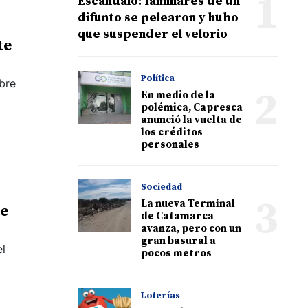
1
Escándalo: familiares de un
difunto se pelearon y hubo
que suspender el velorio
te
Política
bre
2
En medio de la
polémica, Capresca
anunció la vuelta de
los créditos
personales
Sociedad
3
La nueva Terminal
de
de Catamarca
avanza, pero con un
gran basural a
el
pocos metros
Loterías