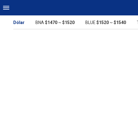
Dólar
BNA
$1470
~
$1520
BLUE
$1520
~
$1540