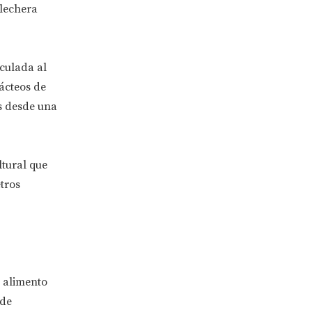
lechera
nculada al
Lácteos de
s desde una
ltural que
tros
n alimento
 de