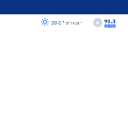
20 C °
ST 19.28 °