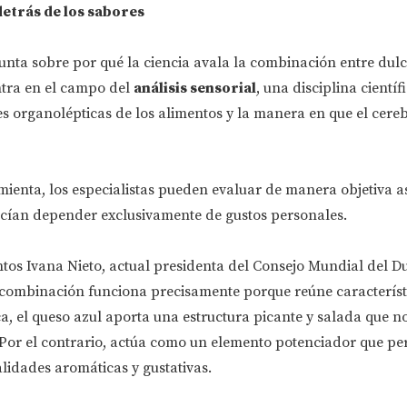
 detrás de los sabores
unta sobre por qué la ciencia avala la combinación entre dulc
ntra en el campo del
análisis sensorial
, una disciplina científ
es organolépticas de los alimentos y la manera en que el cer
mienta, los especialistas pueden evaluar de manera objetiva a
cían depender exclusivamente de gustos personales.
tos Ivana Nieto, actual presidenta del Consejo Mundial del D
a combinación funciona precisamente porque reúne característ
a, el queso azul aporta una estructura picante y salada que n
 Por el contrario, actúa como un elemento potenciador que pe
lidades aromáticas y gustativas.