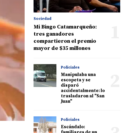
Sociedad
1
Mi Bingo Catamarqueño:
tres ganadores
compartieron el premio
mayor de $35 millones
Policiales
2
Manipulaba una
escopeta y se
disparó
accidentalmente: lo
trasladaron al "San
Juan"
Policiales
Escándalo:
familiares de un