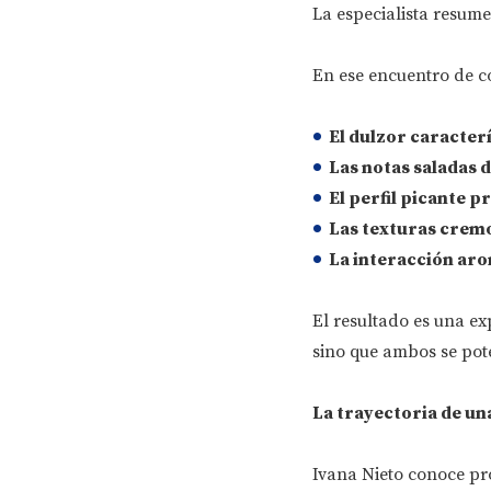
La especialista resume
En ese encuentro de co
El dulzor caracterí
Las notas saladas d
El perfil picante p
Las texturas crem
La interacción aro
El resultado es una e
sino que ambos se po
La trayectoria de una
Ivana Nieto conoce pr