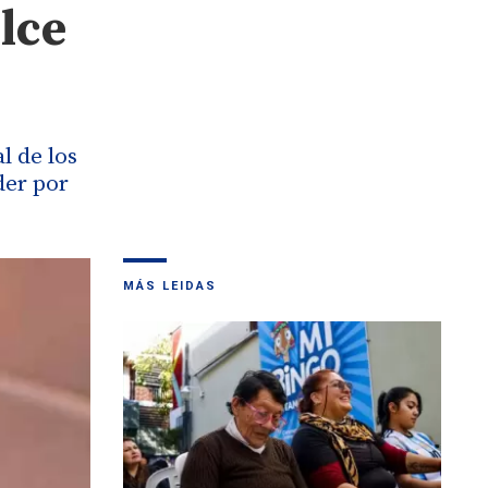
lce
l de los
der por
MÁS LEIDAS