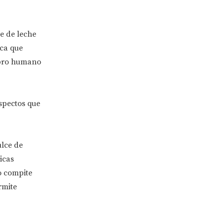
e de leche
ica que
ebro humano
spectos que
ulce de
icas
o compite
rmite