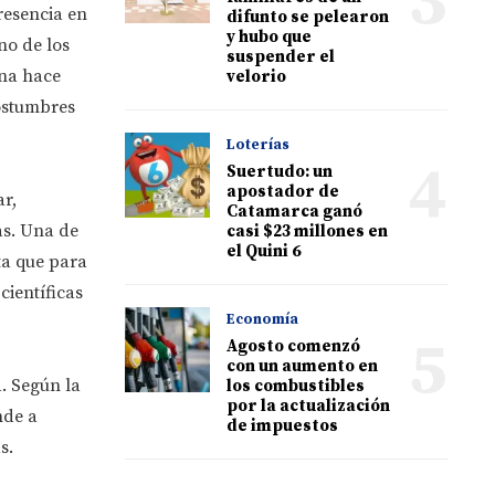
3
resencia en
difunto se pelearon
y hubo que
no de los
suspender el
ana hace
velorio
ostumbres
Loterías
4
Suertudo: un
apostador de
r,
Catamarca ganó
as. Una de
casi $23 millones en
el Quini 6
ta que para
ientíficas
Economía
5
Agosto comenzó
con un aumento en
. Según la
los combustibles
por la actualización
nde a
de impuestos
s.