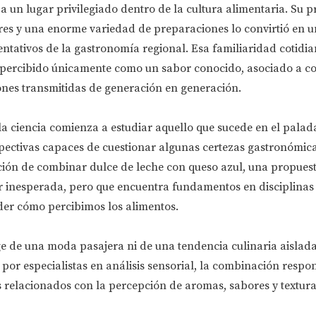
a un lugar privilegiado dentro de la cultura alimentaria. Su p
jores y una enorme variedad de preparaciones lo convirtió en u
ntativos de la gastronomía regional. Esa familiaridad cotidi
 percibido únicamente como un sabor conocido, asociado a c
ones transmitidas de generación en generación.
a ciencia comienza a estudiar aquello que sucede en el palada
ectivas capaces de cuestionar algunas certezas gastronómic
ción de combinar dulce de leche con queso azul, una propues
 inesperada, pero que encuentra fundamentos en disciplinas c
er cómo percibimos los alimentos.
ge de una moda pasajera ni de una tendencia culinaria aislada
or especialistas en análisis sensorial, la combinación respo
relacionados con la percepción de aromas, sabores y textura