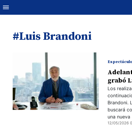
#Luis Brandoni
Espectácul
Adelant
grabó L
Los realiz
continuaci
Brandoni. 
buscará co
una nueva e
12/05/2026 