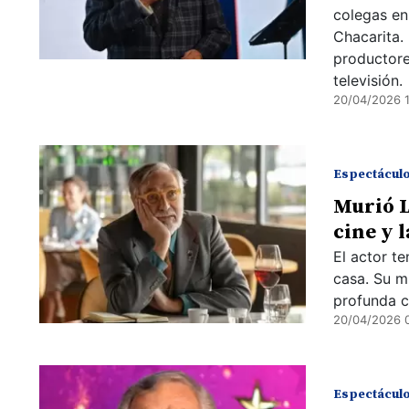
colegas en
Chacarita.
productores
televisión.
20/04/2026 
Espectácul
Murió L
cine y 
El actor t
casa. Su m
profunda c
20/04/2026 0
Espectácul