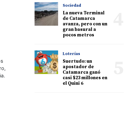
Sociedad
4
La nueva Terminal
de Catamarca
avanza, pero con un
gran basural a
pocos metros
Loterías
5
os
Suertudo: un
apostador de
ro,
Catamarca ganó
ña.
casi $23 millones en
el Quini 6
y