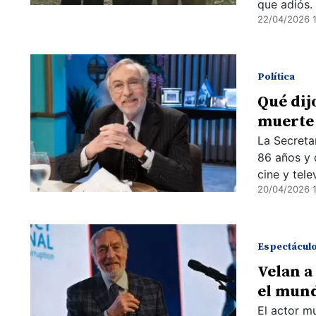
que adiós.
22/04/2026 
Política
Qué dij
muerte 
La Secreta
86 años y 
cine y tele
20/04/2026 1
Espectácul
Velan a
el mund
El actor m