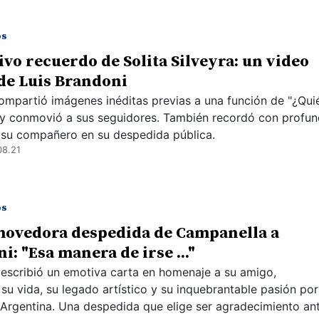
os
ivo recuerdo de Solita Silveyra: un video
de Luis Brandoni
compartió imágenes inéditas previas a una función de "¿Qui
 y conmovió a sus seguidores. También recordó con profu
su compañero en su despedida pública.
08.21
os
movedora despedida de Campanella a
i: "Esa manera de irse ..."
r escribió un emotiva carta en homenaje a su amigo,
su vida, su legado artístico y su inquebrantable pasión por
a Argentina. Una despedida que elige ser agradecimiento an