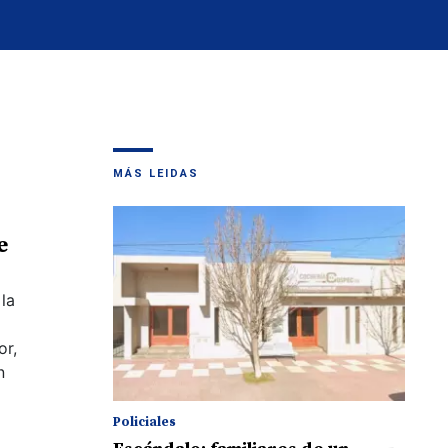
MÁS LEIDAS
e
la
or,
n
Policiales