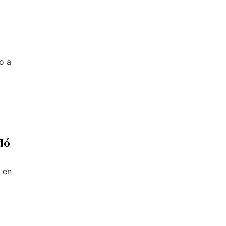
o a
dó
 en