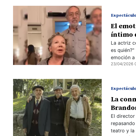
Espectácul
El emot
íntimo 
La actriz 
es quién?"
emoción a 
23/04/2026 
Espectácul
La con
Brandon
El directo
repasando 
teatro y l