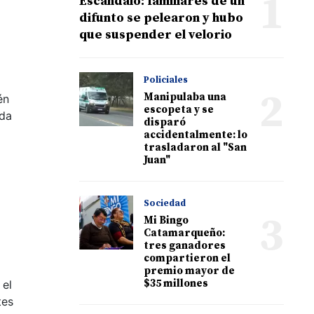
1
Escándalo: familiares de un
difunto se pelearon y hubo
que suspender el velorio
Policiales
2
Manipulaba una
én
escopeta y se
nda
disparó
accidentalmente: lo
trasladaron al "San
Juan"
Sociedad
3
Mi Bingo
Catamarqueño:
tres ganadores
compartieron el
premio mayor de
$35 millones
 el
tes