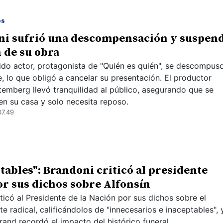
os
ni sufrió una descompensación y suspen
 de su obra
ido actor, protagonista de "Quién es quién", se descompus
e, lo que obligó a cancelar su presentación. El productor
temberg llevó tranquilidad al público, asegurando que se
en su casa y solo necesita reposo.
07.49
tables": Brandoni criticó al presidente
or sus dichos sobre Alfonsín
iticó al Presidente de la Nación por sus dichos sobre el
e radical, calificándolos de "innecesarios e inaceptables", 
rand recordó el impacto del histórico funeral.