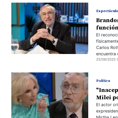
Espectácul
Brando
función
El reconoc
físicament
Carlos Rot
encuentra 
25/09/2025 
Política
"Inacep
Milei p
El actor cr
expresident
Mirtha Leg